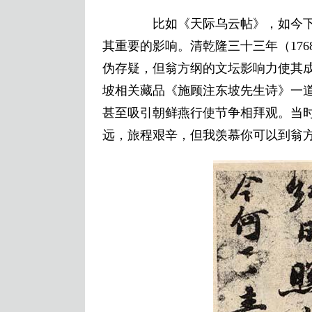
比如《天际乌云帖》，如今下
其重要的影响。清乾隆三十三年（17
伪存疑，但翁方纲的文坛影响力使其成
坡相关藏品《施顾注东坡先生诗》一道
甚至吸引朝鲜燕行使节争相拜观。当
远，旅程艰辛，但我羡慕你可以到翁