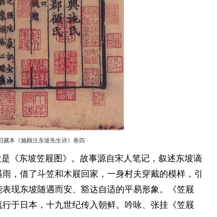
旧藏本《施顾注东坡先生诗》卷四
是《东坡笠屐图》。故事源自宋人笔记，叙述东坡谪
遇雨，借了斗笠和木屐回家，一身村夫穿戴的模样，引
能表现东坡随遇而安、豁达自适的平易形象。《笠屐
流行于日本，十九世纪传入朝鲜。吟咏、张挂《笠屐