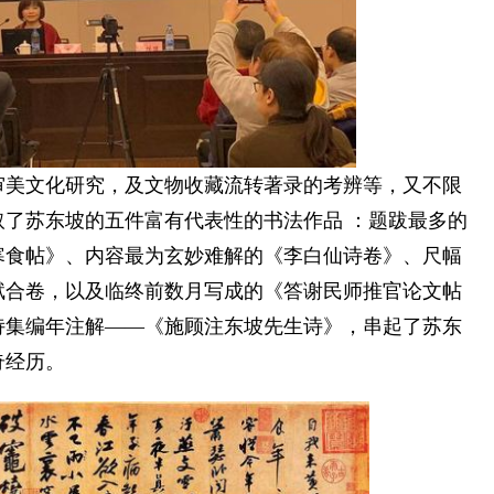
美文化研究，及文物收藏流转著录的考辨等，又不限
了苏东坡的五件富有代表性的书法作品 ：题跋最多的
寒食帖》、内容最为玄妙难解的《李白仙诗卷》、尺幅
赋合卷，以及临终前数月写成的《答谢民师推官论文帖
诗集编年注解——《施顾注东坡先生诗》，串起了苏东
奇经历。