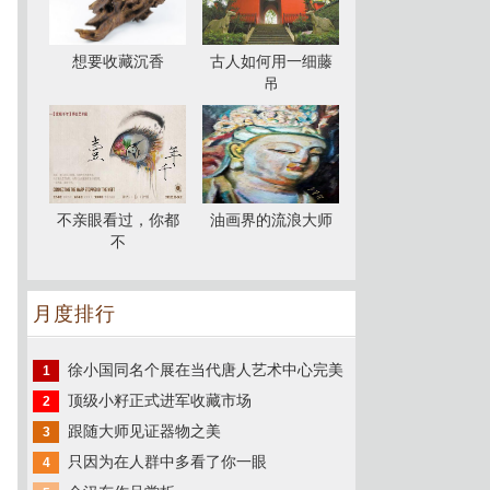
想要收藏沉香
古人如何用一细藤
吊
不亲眼看过，你都
油画界的流浪大师
不
月度排行
徐小国同名个展在当代唐人艺术中心完美
1
顶级小籽正式进军收藏市场
2
跟随大师见证器物之美
3
只因为在人群中多看了你一眼
4