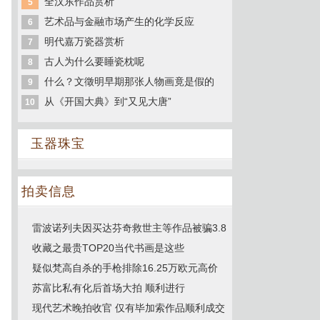
全汉东作品赏析
5
艺术品与金融市场产生的化学反应
6
明代嘉万瓷器赏析
7
古人为什么要睡瓷枕呢
8
什么？文徵明早期那张人物画竟是假的
9
从《开国大典》到“又见大唐”
10
玉器珠宝
拍卖信息
雷波诺列夫因买达芬奇救世主等作品被骗3.8
收藏之最贵TOP20当代书画是这些
疑似梵高自杀的手枪排除16.25万欧元高价
苏富比私有化后首场大拍 顺利进行
现代艺术晚拍收官 仅有毕加索作品顺利成交