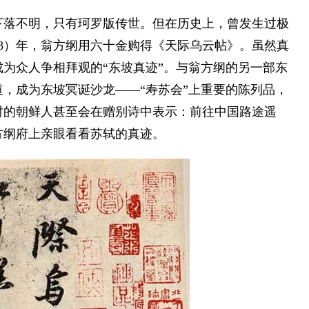
落不明，只有珂罗版传世。但在历史上，曾发生过极
68）年，翁方纲用六十金购得《天际乌云帖》。虽然真
为众人争相拜观的“东坡真迹”。与翁方纲的另一部东
，成为东坡冥诞沙龙——“寿苏会”上重要的陈列品，
时的朝鲜人甚至会在赠别诗中表示：前往中国路途遥
方纲府上亲眼看看苏轼的真迹。