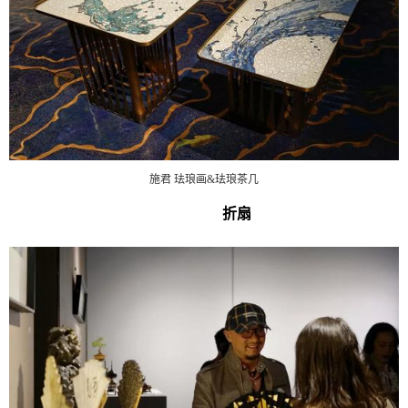
施君 珐琅画&珐琅茶几
折扇