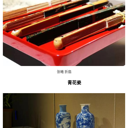
张曦 折扇
青花瓷