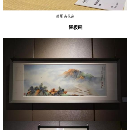
蔡军 青花瓷
瓷板画