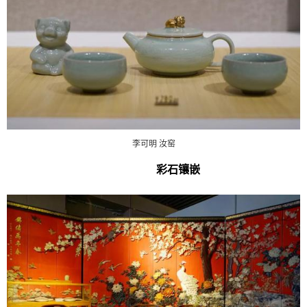
李可明 汝窑
彩石镶嵌