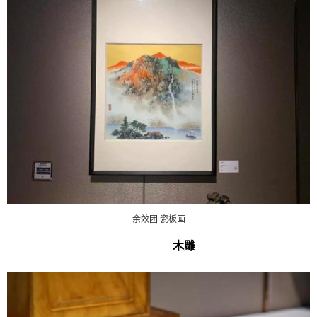
余效团 瓷板画
木雕