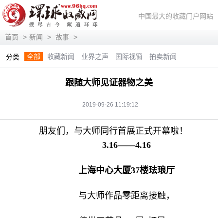
中国最大的收藏门户网站
首页
>
新闻
>
故事
>
全部
收藏新闻
业界之声
国际视窗
拍卖新闻
分类
展会信息
艺术投资
人物访谈
评论观察
视频访谈
跟随大师见证器物之美
藏趣逸闻
艺术评论
快讯
滚动
动态
2019-09-26 11:19:12
朋友们，与大师同行首展正式开幕啦！
3.16——4.16
上海中心大厦37楼珐琅厅
与大师作品零距离接触，