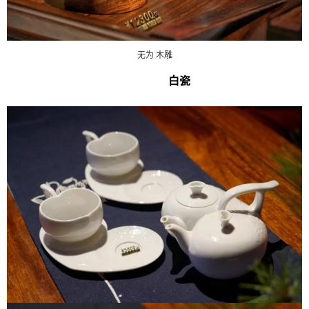
无为 木雕
白瓷