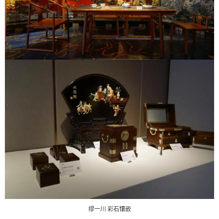
缪一川 彩石镶嵌