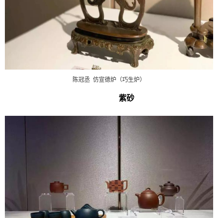
陈冠丞 仿宣德炉（巧生炉）
紫砂