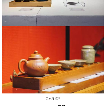
吴云涛 紫砂