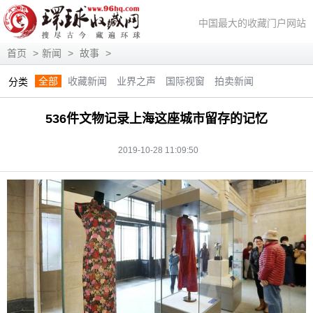
中国最大的收藏门户网站
首页
>
新闻
>
故事
>
全部
收藏新闻
业界之声
国际视窗
拍卖新闻
分类
展会信息
艺术投资
人物访谈
评论观察
视频访谈
536件文物记录上海这座城市留存的记忆
藏趣逸闻
艺术评论
快讯
滚动
动态
2019-10-28 11:09:50