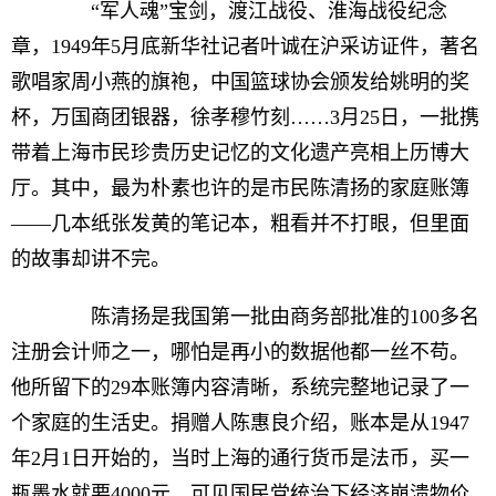
“军人魂”宝剑，渡江战役、淮海战役纪念
章，1949年5月底新华社记者叶诚在沪采访证件，著名
歌唱家周小燕的旗袍，中国篮球协会颁发给姚明的奖
杯，万国商团银器，徐孝穆竹刻……3月25日，一批携
带着上海市民珍贵历史记忆的文化遗产亮相上历博大
厅。其中，最为朴素也许的是市民陈清扬的家庭账簿
——几本纸张发黄的笔记本，粗看并不打眼，但里面
的故事却讲不完。
陈清扬是我国第一批由商务部批准的100多名
注册会计师之一，哪怕是再小的数据他都一丝不苟。
他所留下的29本账簿内容清晰，系统完整地记录了一
个家庭的生活史。捐赠人陈惠良介绍，账本是从1947
年2月1日开始的，当时上海的通行货币是法币，买一
瓶墨水就要4000元，可见国民党统治下经济崩溃物价