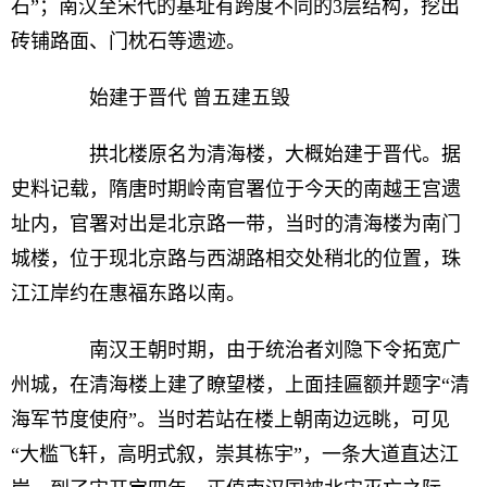
石”；南汉至宋代的基址有跨度不同的3层结构，挖出
砖铺路面、门枕石等遗迹。
始建于晋代 曾五建五毁
拱北楼原名为清海楼，大概始建于晋代。据
史料记载，隋唐时期岭南官署位于今天的南越王宫遗
址内，官署对出是北京路一带，当时的清海楼为南门
城楼，位于现北京路与西湖路相交处稍北的位置，珠
江江岸约在惠福东路以南。
南汉王朝时期，由于统治者刘隐下令拓宽广
州城，在清海楼上建了瞭望楼，上面挂匾额并题字“清
海军节度使府”。当时若站在楼上朝南边远眺，可见
“大槛飞轩，高明式叙，崇其栋宇”，一条大道直达江