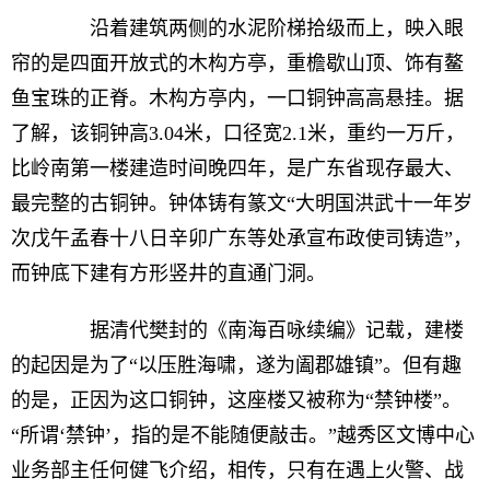
沿着建筑两侧的水泥阶梯拾级而上，映入眼
帘的是四面开放式的木构方亭，重檐歇山顶、饰有鳌
鱼宝珠的正脊。木构方亭内，一口铜钟高高悬挂。据
了解，该铜钟高3.04米，口径宽2.1米，重约一万斤，
比岭南第一楼建造时间晚四年，是广东省现存最大、
最完整的古铜钟。钟体铸有篆文“大明国洪武十一年岁
次戊午孟春十八日辛卯广东等处承宣布政使司铸造”，
而钟底下建有方形竖井的直通门洞。
据清代樊封的《南海百咏续编》记载，建楼
的起因是为了“以压胜海啸，遂为阖郡雄镇”。但有趣
的是，正因为这口铜钟，这座楼又被称为“禁钟楼”。
“所谓‘禁钟’，指的是不能随便敲击。”越秀区文博中心
业务部主任何健飞介绍，相传，只有在遇上火警、战