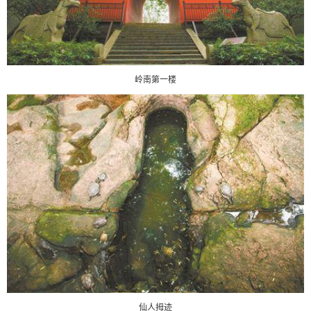
岭南第一楼
仙人拇迹