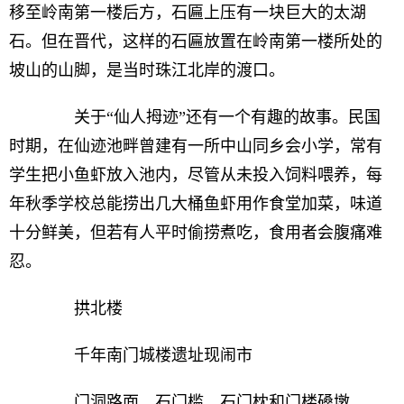
移至岭南第一楼后方，石匾上压有一块巨大的太湖
石。但在晋代，这样的石匾放置在岭南第一楼所处的
坡山的山脚，是当时珠江北岸的渡口。
关于“仙人拇迹”还有一个有趣的故事。民国
时期，在仙迹池畔曾建有一所中山同乡会小学，常有
学生把小鱼虾放入池内，尽管从未投入饲料喂养，每
年秋季学校总能捞出几大桶鱼虾用作食堂加菜，味道
十分鲜美，但若有人平时偷捞煮吃，食用者会腹痛难
忍。
拱北楼
千年南门城楼遗址现闹市
门洞路面、石门槛、石门枕和门楼磉墩……