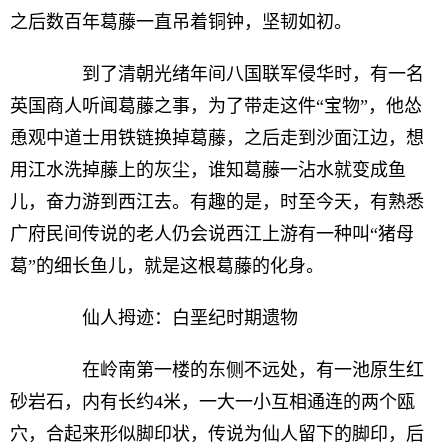
之后数百年葛藤一直吊着铜钟，坚韧如初。
到了清朝光绪年间八国联军侵华时，有一名
英国商人听闻葛藤之事，为了带走这件“宝物”，他怂
恿观中道士用铁链换掉葛藤，之后走到沙面江边，想
用江水洗掉藤上的灰尘，谁知葛藤一沾水就变成鱼
儿，奋力游到西江去。有趣的是，时至今天，有熟悉
广府民间传说的老人仍会说西江上游有一种叫“猪母
葛”的细长鱼儿，就是这根葛藤的化身。
仙人拇迹：白垩纪时期遗物
在岭南第一楼的东侧不远处，有一池原生红
砂岩石，内有长约4米，一大一小互相通连的两个瓯
穴，合起来形似脚印状，传说为仙人留下的脚印，后