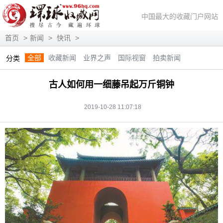
中国最大的收藏门户网站
首页
>
新闻
>
快讯
>
全部
收藏新闻
业界之声
国际视窗
拍卖新闻
分类
展会信息
艺术投资
人物访谈
评论观察
视频访谈
古人如何用一细藤吊起万斤铜钟
藏趣逸闻
艺术评论
快讯
滚动
动态
2019-10-28 11:07:18