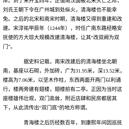
岸。到了宋开宝四年，正值南汉国被北宋灭亡之际，
刘氏王朝下令在广州城到处纵火，清海楼也不能幸
免。之后的北宋和南宋时期，清海楼又得到重建和改
建。宋淳祐甲辰年（1244年），时任广南东路经略安
抚使的方大琮大规模改建清海楼，让其“改双阙为双
门”。
据史料记载，南宋改建后的清海楼坐北朝
南，基座以石砌，外加砖，广为31.95米，深13.52米，
楼高为7.06米，以坚木作柱，东西两面开两门以利通
行，楼两旁建有翅楼，翅楼前有二亭。正因为当时这
座楼雄伟壮观，双门高耸，附近店肆和民房都居其
下，从此流传出“双门底”的地方称谓。
青海楼之后历经数百年，到康熙年间因巡抚