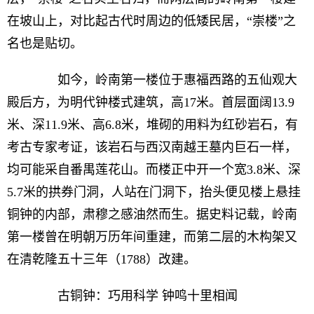
在坡山上，对比起古代时周边的低矮民居，“崇楼”之
名也是贴切。
如今，岭南第一楼位于惠福西路的五仙观大
殿后方，为明代钟楼式建筑，高17米。首层面阔13.9
米、深11.9米、高6.8米，堆砌的用料为红砂岩石，有
考古专家考证，该岩石与西汉南越王墓内巨石一样，
均可能采自番禺莲花山。而楼正中开一个宽3.8米、深
5.7米的拱券门洞，人站在门洞下，抬头便见楼上悬挂
铜钟的内部，肃穆之感油然而生。据史料记载，岭南
第一楼曾在明朝万历年间重建，而第二层的木构架又
在清乾隆五十三年（1788）改建。
古铜钟：巧用科学 钟鸣十里相闻