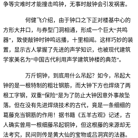
争等灾难时才能撞击鸣钟，无事时敲钟会引发祸害。
何健飞介绍，由于钟口之下正对楼基中心的
方形大井口，与券型门洞相通，形成一个巨大“共鸣
器”，致使敲钟时钟鸣远播，十里相闻。这样巧妙的装
置，显示古人掌握了先进的声学知识，也被现代建筑
学家美名为“中国古代利用声学建筑钟楼的典范”。
万斤铜钟，到底用什么吊起？如今，吊起大
钟的是一根特制的粗壮钢筋，而大钟下方也焊烧了两
根工字钢，双重“保险”是为了防止大钟因意外事故坠
落。但在没有先进焊烧技术的古代，竟是一条细细的
葛藤充当钢筋的作用！据书籍《五羊古观》记述，古
人确实曾用一根细藤吊起铜钟，但这根藤的来源却无
法考究，民间则传是黄大仙的宝物或吕洞宾的法器。