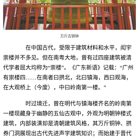
万斤古铜钟
在中国古代，受限于建筑材料和水平，闳宇
崇楼并不多见。但在南粤大地，曾有过四座建筑被清
代学者屈大均称为“崇楼”。《广东新语》记载：“广州
有崇楼四……在南者曰拱北，北曰镇海，西曰观海，
在大观桥上（今废），中曰岭南第一楼。”
时过境迁，曾在明代与镇海楼齐名的岭南第
一楼现藏身于幽静的五仙古观中，外观为明朝钟楼式
建筑，内部装潢却是清朝建筑风格，其万斤铜钟、拱
券门洞展现出古代先进声学建筑知识；而始建于晋代