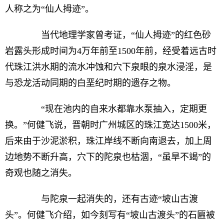
人称之为“仙人拇迹”。
当代地理学家曾考证，“仙人拇迹”的红色砂
岩露头形成时间为4万年前至1500年前，经受着远古时
代珠江洪水期的流水冲蚀和穴下泉眼的泉水浸淫，是
与恐龙活动同期的白垩纪时期的遗存之物。
“现在池内的自来水都靠水泵抽入，定期更
换。”何健飞说，晋朝时广州城区的珠江宽达1500米，
后来由于沙泥淤积，珠江岸线不断向南退去，加上周
边地势不断升高，穴下的陀泉也枯涸，“虽旱不竭”的
奇观也随之消失。
与陀泉一起消失的，还有古迹“坡山古渡
头”。何健飞介绍，如今刻写有“坡山古渡头”的石匾被