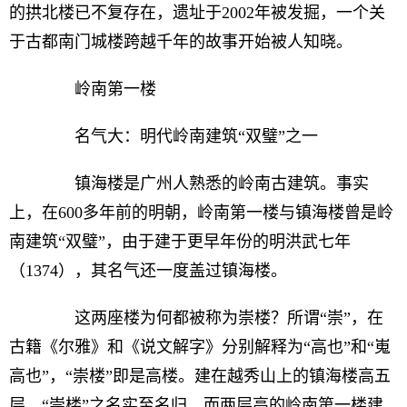
的拱北楼已不复存在，遗址于2002年被发掘，一个关
于古都南门城楼跨越千年的故事开始被人知晓。
岭南第一楼
名气大：明代岭南建筑“双璧”之一
镇海楼是广州人熟悉的岭南古建筑。事实
上，在600多年前的明朝，岭南第一楼与镇海楼曾是岭
南建筑“双璧”，由于建于更早年份的明洪武七年
（1374），其名气还一度盖过镇海楼。
这两座楼为何都被称为崇楼？所谓“崇”，在
古籍《尔雅》和《说文解字》分别解释为“高也”和“嵬
高也”，“崇楼”即是高楼。建在越秀山上的镇海楼高五
层，“崇楼”之名实至名归，而两层高的岭南第一楼建