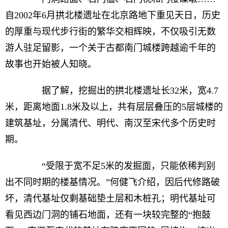
自2002年6月拱北楼遗址在北京路地下重见天日，历史
的厚重与现代步行街的繁华交相辉映，不仅吸引无数
游人驻足留影，一个关于古都南门城楼跨越逾千年的
故事也开始被人知晓。
据了解，挖掘出的拱北楼遗址长32米，宽4.7
米，距离地面1.8米及以上，共有层层叠压的5层城楼的
建筑基址，分属清代、明代、南汉至宋代多个历史时
期。
“受限于宽不足5米的发掘面，只能依稀判别
出不同时期的楼基情况。”何健飞介绍，因后代修路破
坏，清代基址仅剩基础垫土层和木桩孔；明代基址可
看见西边门洞的铺石地面，还有一块较完整的“抱鼓