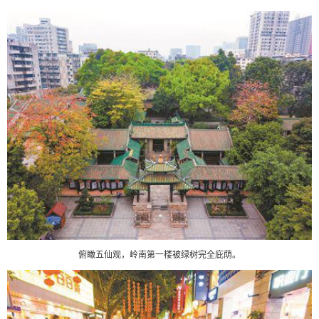
俯瞰五仙观，岭南第一楼被绿树完全庇荫。