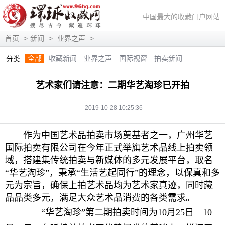
中国最大的收藏门户网站
首页
>
新闻
>
业界之声
>
全部
收藏新闻
业界之声
国际视窗
拍卖新闻
分类
展会信息
艺术投资
人物访谈
评论观察
视频访谈
艺术家们请注意：二期华艺淘珍已开拍
藏趣逸闻
艺术评论
快讯
滚动
动态
2019-10-28 10:25:36
作为中国艺术品拍卖市场奠基者之一，广州华艺
国际拍卖有限公司在今年正式举旗艺术品线上拍卖领
域，搭建集传统拍卖与新媒体的多元发展平台，取名
“华艺淘珍”，秉承“生活艺起同行”的理念，以保真和多
元为宗旨，确保上拍艺术品均为艺术家真迹，同时藏
品品类多元，满足大众艺术品消费的各类需求。
“华艺淘珍”第二期拍卖时间为10月25日—10