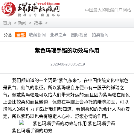
中国最大的收藏门户网站
首页
>
新闻
>
故事
>
全部
收藏新闻
业界之声
国际视窗
拍卖新闻
分类
展会信息
艺术投资
人物访谈
评论观察
视频访谈
紫色玛瑙手镯的功效与作用
藏趣逸闻
艺术评论
快讯
滚动
动态
2020-08-20 08:52:19
我们都知道的一个词是“紫气东来”，在中国传统文化中紫色
是贵气、仙气的象征。所以紫玛瑙自身便带有一股子的祥瑞之
气，佩戴紫玛瑙是可以给人们带来好运的;而且因为紫玛瑙在颜色
上会比较柔和而且微透，佩戴在手腕上会承托的皓腕如玉，可以
增添人的吸引力;再就是我们都知道，看到柔和的光会让人内心安
定，所以紫玛瑙也会有稳定人心神、舒缓心情的作用。
紫色玛瑙手镯的功效