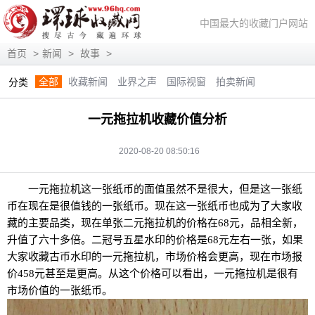
中国最大的收藏门户网站
首页
>
新闻
>
故事
>
全部
收藏新闻
业界之声
国际视窗
拍卖新闻
分类
展会信息
艺术投资
人物访谈
评论观察
视频访谈
一元拖拉机收藏价值分析
藏趣逸闻
艺术评论
快讯
滚动
动态
2020-08-20 08:50:16
一元拖拉机这一张纸币的面值虽然不是很大，但是这一张纸
币在现在是很值钱的一张纸币。现在这一张纸币也成为了大家收
藏的主要品类，现在单张二元拖拉机的价格在68元，品相全新，
升值了六十多倍。二冠号五星水印的价格是68元左右一张，如果
大家收藏古币水印的一元拖拉机，市场价格会更高，现在市场报
价458元甚至是更高。从这个价格可以看出，一元拖拉机是很有
市场价值的一张纸币。