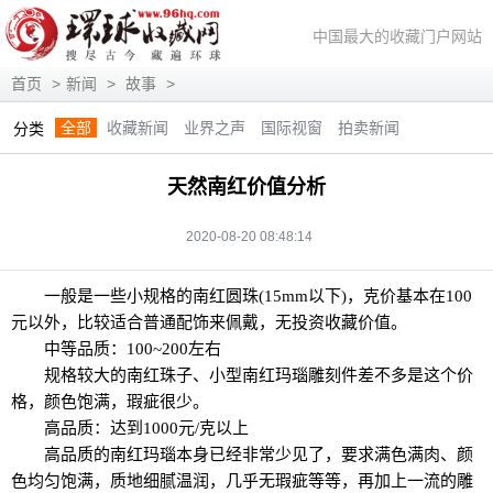
中国最大的收藏门户网站
首页
>
新闻
>
故事
>
全部
收藏新闻
业界之声
国际视窗
拍卖新闻
分类
展会信息
艺术投资
人物访谈
评论观察
视频访谈
天然南红价值分析
藏趣逸闻
艺术评论
快讯
滚动
动态
2020-08-20 08:48:14
一般是一些小规格的南红圆珠(15mm以下)，克价基本在100
元以外，比较适合普通配饰来佩戴，无投资收藏价值。
中等品质：100~200左右
规格较大的南红珠子、小型南红玛瑙雕刻件差不多是这个价
格，颜色饱满，瑕疵很少。
高品质：达到1000元/克以上
高品质的南红玛瑙本身已经非常少见了，要求满色满肉、颜
色均匀饱满，质地细腻温润，几乎无瑕疵等等，再加上一流的雕