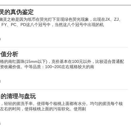
幽灵的真伪鉴定
绿幽灵之称是因为纸币在荧光灯下呈现绿色荧光现象，出现在JX、ZJ、
W、FY、PC、PD这八个冠号中，当然这八个冠号中出现的机
9
价值分析
格的南红圆珠(15mm以下)，克价基本在100元以外，比较适合普通配
资收藏价值。中等品质：100~200左右规格较大的南
8
串的清理与盘玩
，轻轻的搓洗手串。使得每个核桃上面都有水分。均匀的搓洗每个核
左右的时间，使得核桃上面的污垢软化。使用剔
6