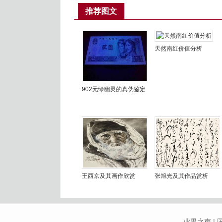
推荐图文
天然南红价值分析
902元绿幽灵的真伪鉴定
王西京及其画作欣赏
张旭光及其作品赏析
业界之声
|