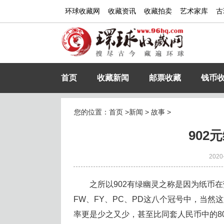
环球收藏网
收藏资讯
收藏拍卖
艺术家库
古
首页
收藏新闻
邮票收藏
钱币
您的位置：
首页
>
新闻
>
故事
>
902
2020
之所以902有绿幽灵之称是因为纸币在
FW、FY、PC、PD这八个冠号中，当然
率更是少之又少，甚至比同套人民币中的80