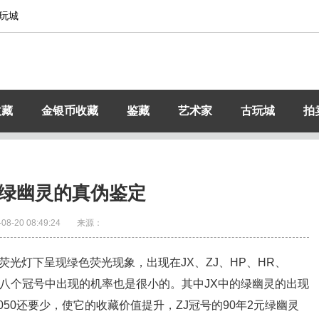
玩城
收藏
金银币收藏
鉴藏
艺术家
古玩城
拍
元绿幽灵的真伪鉴定
-08-20 08:49:24
来源：
荧光灯下呈现绿色荧光现象，出现在JX、ZJ、HP、HR、
这八个冠号中出现的机率也是很小的。其中JX中的绿幽灵的出现
50还要少，使它的收藏价值提升，ZJ冠号的90年2元绿幽灵