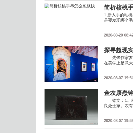
简析核桃
1 新入手的毛
是要发现哪个毛
2020-08-20 08:4
探寻超现
先锋作家罗伯
在美学上是意大
2020-08-07 19:5
金农康焘铭
铭文：1。稽
良处士家。农
2020-08-07 19:5