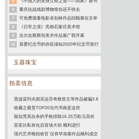
《中国人的安身立命之道——回家》新书
5
重庆抗战戏剧博物馆你还不快去
6
可免费观看电影卓别林作品回顾展在京举
7
《日常之境》亮相石家庄美术馆
8
吉尔吉斯斯坦美术作品展广西开幕
9
喜爱纪念币的你应须知2020年纪念币发行
10
玉器珠宝
拍卖信息
雷波诺列夫因买达芬奇救世主等作品被骗3.8
收藏之最贵TOP20当代书画是这些
疑似梵高自杀的手枪排除16.25万欧元高价
苏富比私有化后首场大拍 顺利进行
现代艺术晚拍收官 仅有毕加索作品顺利成交