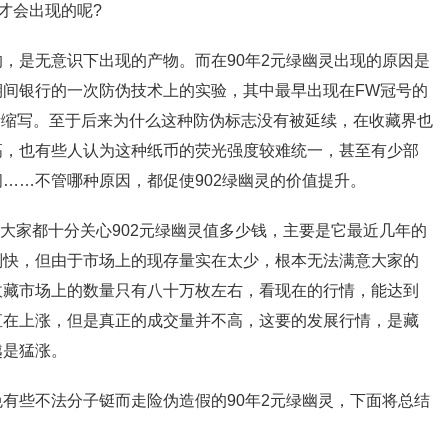
才会出现的呢?
，是无意识下出现的产物。而在90年2元绿幽灵出现的原因是
期间银行的一次防伪技术上的实验，其中最早出现在FW冠号的
拼音缩写。至于后来为什么这种防伪标志没有被延续，在收藏界也
高，也有些人认为这种纸币的荧光强度较难统一，甚至有少部
……不管哪种原因，都促使902绿幽灵的价值提升。
以大家都十分关心902元绿幽灵值多少钱，主要是它最近几年的
别快，但由于市场上的现存量实在太少，根本无法满意大家的
收藏市场上的数量只有八十万枚左右，看现在的行情，能达到
直在上涨，但是真正的成交量并不高，这要的发展行情，是藏
越是猛涨。
有些不法分子铤而走险伪造假的90年2元绿幽灵，下面将总结