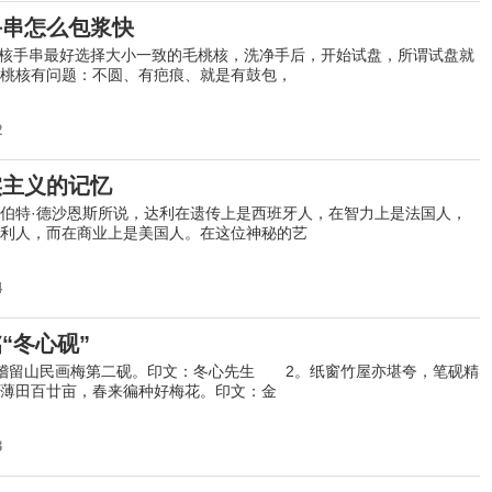
手串怎么包浆快
桃核手串最好选择大小一致的毛桃核，洗净手后，开始试盘，所谓试盘就
桃核有问题：不圆、有疤痕、就是有鼓包，
2
实主义的记忆
特·德沙恩斯所说，达利在遗传上是西班牙人，在智力上是法国人，
利人，而在商业上是美国人。在这位神秘的艺
4
“冬心砚”
留山民画梅第二砚。印文：冬心先生 2。纸窗竹屋亦堪夸，笔砚精
有薄田百廿亩，春来徧种好梅花。印文：金
3