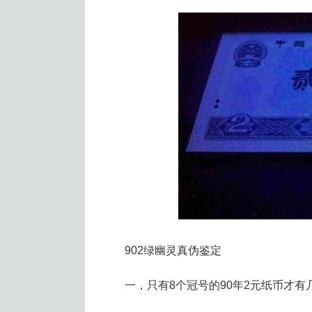
902绿幽灵真伪鉴定
一，只有8个冠号的90年2元纸币才有几