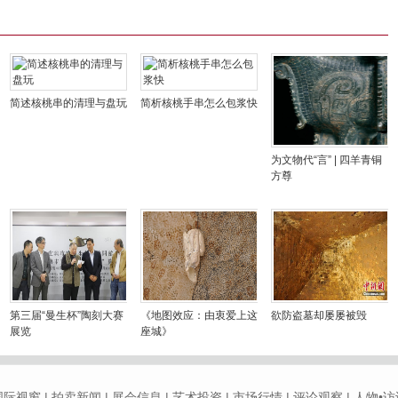
简述核桃串的清理与盘玩
简析核桃手串怎么包浆快
为文物代“言” | 四羊青铜
方尊
第三届“曼生杯”陶刻大赛
《地图效应：由衷爱上这
欲防盗墓却屡屡被毁
展览
座城》
国际视窗
|
拍卖新闻
|
展会信息
|
艺术投资
|
市场行情
|
评论观察
|
人物•访