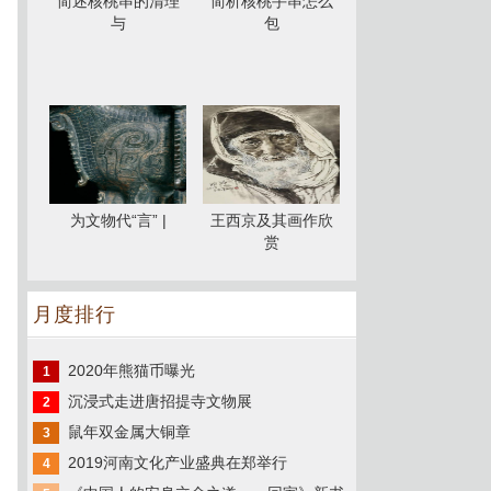
简述核桃串的清理
简析核桃手串怎么
与
包
为文物代“言” |
王西京及其画作欣
赏
月度排行
2020年熊猫币曝光
1
沉浸式走进唐招提寺文物展
2
鼠年双金属大铜章
3
2019河南文化产业盛典在郑举行
4