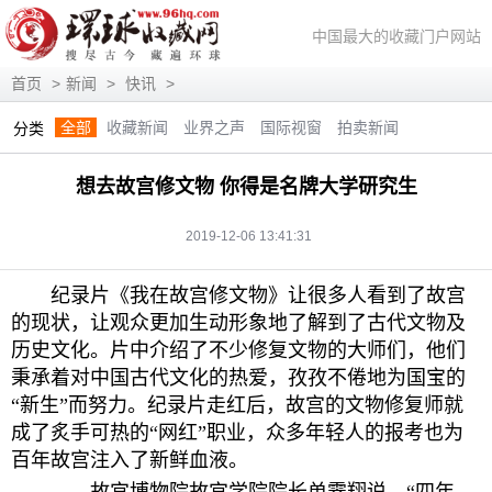
中国最大的收藏门户网站
首页
>
新闻
>
快讯
>
全部
收藏新闻
业界之声
国际视窗
拍卖新闻
分类
展会信息
艺术投资
人物访谈
评论观察
视频访谈
想去故宫修文物 你得是名牌大学研究生
藏趣逸闻
艺术评论
快讯
滚动
动态
2019-12-06 13:41:31
纪录片《我在故宫修文物》让很多人看到了故宫
的现状，让观众更加生动形象地了解到了古代文物及
历史文化。片中介绍了不少修复文物的大师们，他们
秉承着对中国古代文化的热爱，孜孜不倦地为国宝的
“新生”而努力。纪录片走红后，故宫的文物修复师就
成了炙手可热的“网红”职业，众多年轻人的报考也为
百年故宫注入了新鲜血液。