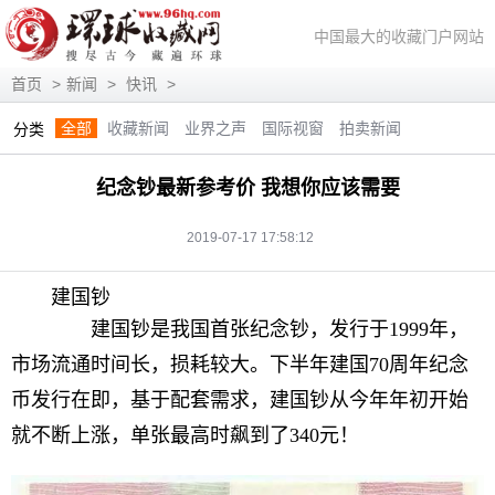
中国最大的收藏门户网站
首页
>
新闻
>
快讯
>
全部
收藏新闻
业界之声
国际视窗
拍卖新闻
分类
展会信息
艺术投资
人物访谈
评论观察
视频访谈
纪念钞最新参考价 我想你应该需要
藏趣逸闻
艺术评论
快讯
滚动
动态
2019-07-17 17:58:12
建国钞
建国钞是我国首张纪念钞，发行于1999年，
市场流通时间长，损耗较大。下半年建国70周年纪念
币发行在即，基于配套需求，建国钞从今年年初开始
就不断上涨，单张最高时飙到了340元！