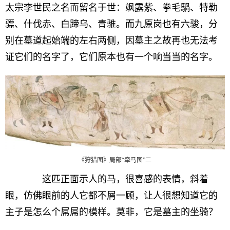
太宗李世民之名而留名于世：飒露紫、拳毛騧、特勒
骠、什伐赤、白蹄乌、青骓。而九原岗也有六骏，分
别在墓道起始端的左右两侧，因墓主之故再也无法考
证它们的名字了，它们原本也有一个响当当的名字。
《狩猎图》局部“牵马图”二
这匹正面示人的马，很喜感的表情，斜着
眼，仿佛眼前的人它都不屑一顾，让人很想知道它的
主子是怎么个屌屌的模样。莫非，它是墓主的坐骑？