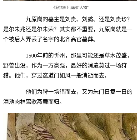
《狩猎图》局部“人物”
九原岗的墓主是刘贵、刘懿、还是刘贵珍？
是尔朱兆还是尔朱荣？其实都不重要，九原岗就是一
个被后人弄丢了名字的北齐高官墓葬。
1500年前的忻州，那里可能还是草木茂盛，
野兽出没，作为一方豪强，最好的消遣莫过一场狩
猎。他们，穿过这道门如风一般消逝而去。
他们为狩一场猎而去，又为朱门日复一日的
酒池肉林莺歌燕舞而归。