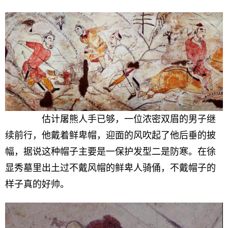
估计屠熊人手已够，一位浓密双眉的男子继
续前行，他戴着鲜卑帽，迎面的风吹起了他后垂的披
幅，据说这种帽子主要是一保护发型二是防寒。在徐
显秀墓里出土过不戴风帽的鲜卑人骑俑，不戴帽子的
样子真的好帅。