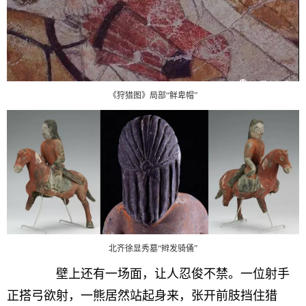
《狩猎图》局部“鲜卑帽”
北齐徐显秀墓“辫发骑俑”
壁上还有一场面，让人忍俊不禁。一位射手
正搭弓欲射，一熊居然站起身来，张开前肢挡住猎