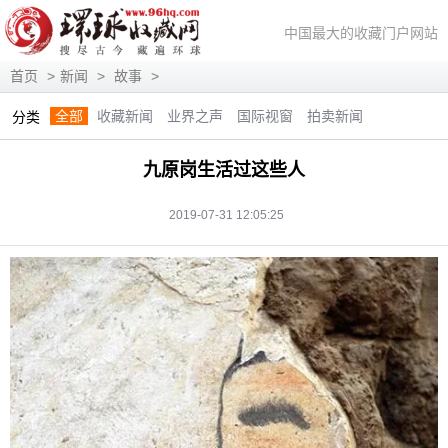
中国最大的收藏门户网站
首页
>
新闻
>
故事
>
全部
收藏新闻
业界之声
国际视窗
拍卖新闻
分类
展会信息
艺术投资
人物访谈
评论观察
视频访谈
九原岗生活过这些人
藏趣逸闻
艺术评论
快讯
滚动
动态
2019-07-31 12:05:25