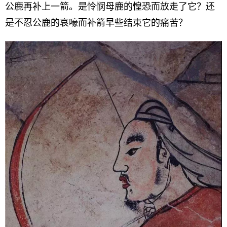
公鹿再补上一箭。是怜悯母鹿的惶恐而放走了它？还
是不忍公鹿的哀嚎而补箭早些结束它的痛苦？