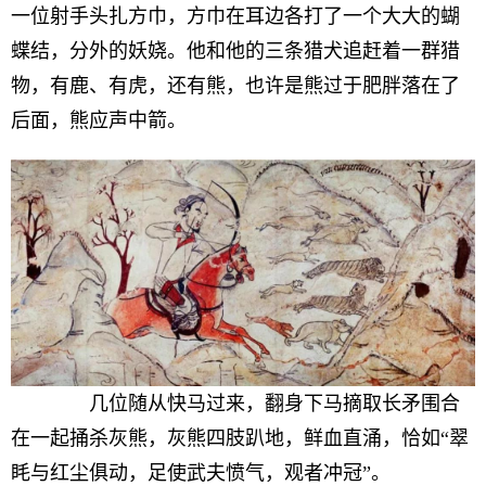
一位射手头扎方巾，方巾在耳边各打了一个大大的蝴
蝶结，分外的妖娆。他和他的三条猎犬追赶着一群猎
物，有鹿、有虎，还有熊，也许是熊过于肥胖落在了
后面，熊应声中箭。
几位随从快马过来，翻身下马摘取长矛围合
在一起捅杀灰熊，灰熊四肢趴地，鲜血直涌，恰如“翠
眊与红尘俱动，足使武夫愤气，观者冲冠”。