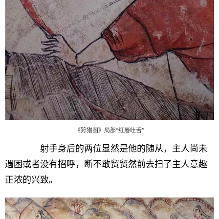
《狩猎图》局部“红唇吐舌”
射手身后的两位显然是他的随从，主人尚未
遇困或者没有招呼，断不敢贸贸然前去扫了主人意趣
正浓的兴致。