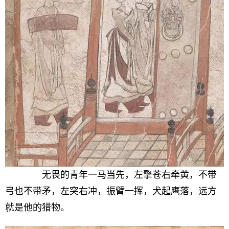
无畏的青年一马当先，左擎苍右牵黄，不带
弓也不带矛，左突右冲，振臂一挥，犬起鹰落，远方
就是他的猎物。