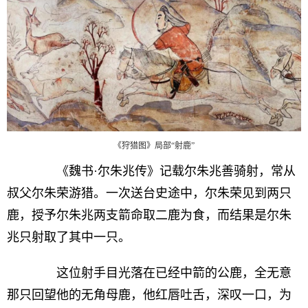
《狩猎图》局部“射鹿”
《魏书·尔朱兆传》记载尔朱兆善骑射，常从
叔父尔朱荣游猎。一次送台史途中，尔朱荣见到两只
鹿，授予尔朱兆两支箭命取二鹿为食，而结果是尔朱
兆只射取了其中一只。
这位射手目光落在已经中箭的公鹿，全无意
那只回望他的无角母鹿，他红唇吐舌，深叹一口，为