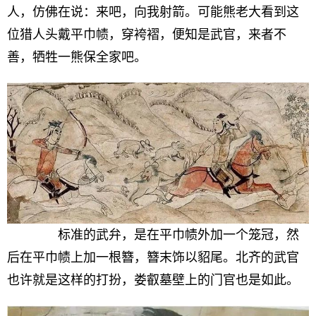
人，仿佛在说：来吧，向我射箭。可能熊老大看到这
位猎人头戴平巾帻，穿袴褶，便知是武官，来者不
善，牺牲一熊保全家吧。
标准的武弁，是在平巾帻外加一个笼冠，然
后在平巾帻上加一根簪，簪末饰以貂尾。北齐的武官
也许就是这样的打扮，娄叡墓壁上的门官也是如此。