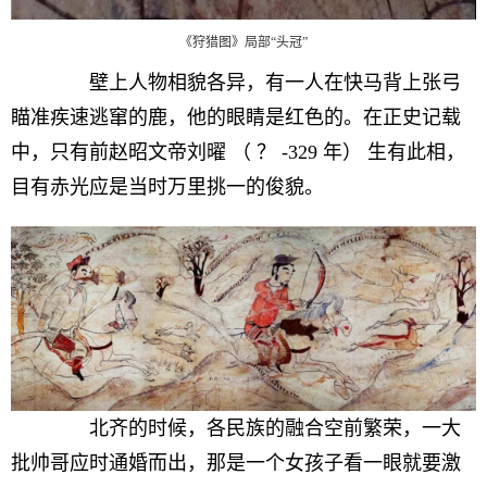
《狩猎图》局部“头冠”
壁上人物相貌各异，有一人在快马背上张弓
瞄准疾速逃窜的鹿，他的眼睛是红色的。在正史记载
中，只有前赵昭文帝刘曜 （ ？ -329 年） 生有此相，
目有赤光应是当时万里挑一的俊貌。
北齐的时候，各民族的融合空前繁荣，一大
批帅哥应时通婚而出，那是一个女孩子看一眼就要激