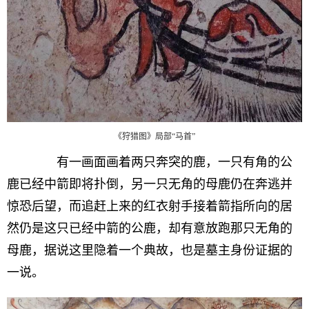
《狩猎图》局部“马首”
有一画面画着两只奔突的鹿，一只有角的公
鹿已经中箭即将扑倒，另一只无角的母鹿仍在奔逃并
惊恐后望，而追赶上来的红衣射手接着箭指所向的居
然仍是这只已经中箭的公鹿，却有意放跑那只无角的
母鹿，据说这里隐着一个典故，也是墓主身份证据的
一说。