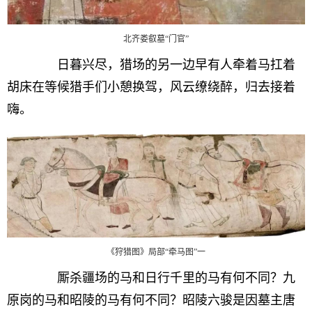
北齐娄叡墓“门官”
日暮兴尽，猎场的另一边早有人牵着马扛着
胡床在等候猎手们小憩换驾，风云缭绕醉，归去接着
嗨。
《狩猎图》局部“牵马图”一
厮杀疆场的马和日行千里的马有何不同？九
原岗的马和昭陵的马有何不同？昭陵六骏是因墓主唐