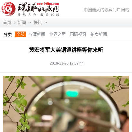
中国最大的收藏门户网站
首页
>
新闻
>
快讯
>
全部
收藏新闻
业界之声
国际视窗
拍卖新闻
分类
展会信息
艺术投资
人物访谈
评论观察
视频访谈
黄宏将军大美铜镜讲座等你来听
藏趣逸闻
艺术评论
快讯
滚动
动态
2019-11-20 12:59:44