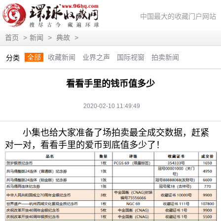
中国最大的收藏门户网站
首页
>
新闻
>
典故
>
全部
收藏新闻
业界之声
国际视窗
拍卖新闻
分类
展会信息
艺术投资
人物访谈
评论观察
视频访谈
看看手里的钱币值多少
藏趣逸闻
艺术评论
快讯
滚动
动态
2020-02-10 11:49:49
小集也给大家准备了场拍卖最全成交数据，赶紧
对一对，看看手里的爱币到底值多少了！