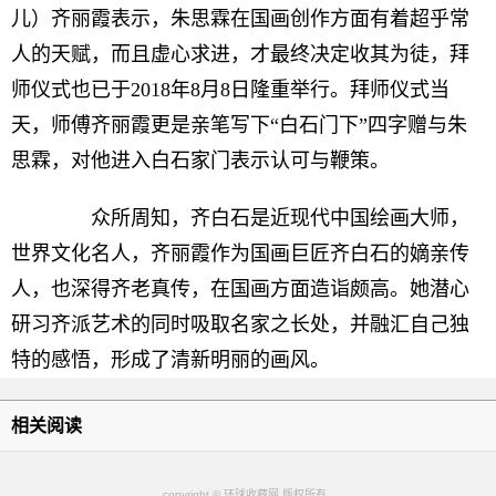
儿）齐丽霞表示，朱思霖在国画创作方面有着超乎常
人的天赋，而且虚心求进，才最终决定收其为徒，拜
师仪式也已于2018年8月8日隆重举行。拜师仪式当
天，师傅齐丽霞更是亲笔写下“白石门下”四字赠与朱
思霖，对他进入白石家门表示认可与鞭策。
众所周知，齐白石是近现代中国绘画大师，
世界文化名人，齐丽霞作为国画巨匠齐白石的嫡亲传
人，也深得齐老真传，在国画方面造诣颇高。她潜心
研习齐派艺术的同时吸取名家之长处，并融汇自己独
特的感悟，形成了清新明丽的画风。
相关阅读
copyright © 环球收藏网 版权所有