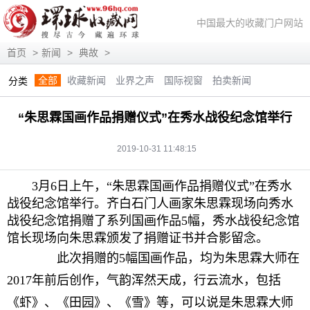
中国最大的收藏门户网站
首页
>
新闻
>
典故
>
全部
收藏新闻
业界之声
国际视窗
拍卖新闻
分类
展会信息
艺术投资
人物访谈
评论观察
视频访谈
“朱思霖国画作品捐赠仪式”在秀水战役纪念馆举行
藏趣逸闻
艺术评论
快讯
滚动
动态
2019-10-31 11:48:15
3月6日上午，“朱思霖国画作品捐赠仪式”在秀水
战役纪念馆举行。齐白石门人画家朱思霖现场向秀水
战役纪念馆捐赠了系列国画作品5幅，秀水战役纪念馆
馆长现场向朱思霖颁发了捐赠证书并合影留念。
此次捐赠的5幅国画作品，均为朱思霖大师在
2017年前后创作，气韵浑然天成，行云流水，包括
《虾》、《田园》、《雪》等，可以说是朱思霖大师