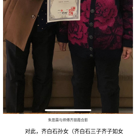
朱思霖与师傅齐丽霞合影
对此，齐白石孙女（齐白石三子齐子如女