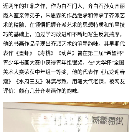
近两年的扛鼎之作，作为白石门人，齐白石孙女齐丽
霞入室亲传弟子，朱思霖的作品继承和传承了齐派艺
术的精髓，在领悟把握齐派艺术的思想特质和笔墨技
巧的基础上，通过学习改进和不断地写生反复揣摩，
他的书画作品呈现出齐派艺术的笔墨韵味。其早期代
表作《墨虾》《寿桃》《葫芦》曾在第三届“希望杯”
青少年书画大赛中获得青年组银奖，在“大华杯”全国
美术大赛荣获中年组一等奖，他的代表作《九龙迎春
潮》《水府三友》淋漓尽致，用笔大气老辣，被网友
评价：颇有几分齐老画作的韵味。