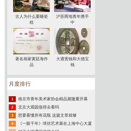
古人为什么要睡瓷
沪苏两地青年携手
枕
中
著名画家黄廷海作
大遇寳钱和大德宝
品
钱
月度排行
南京市青年美术家协会精品展隆重开幕
1
北京大观园值得去看吗
2
想要看懂所有花瓶 这篇文章就够
3
《一眼千年》缂丝艺术展在上海中心大厦
4