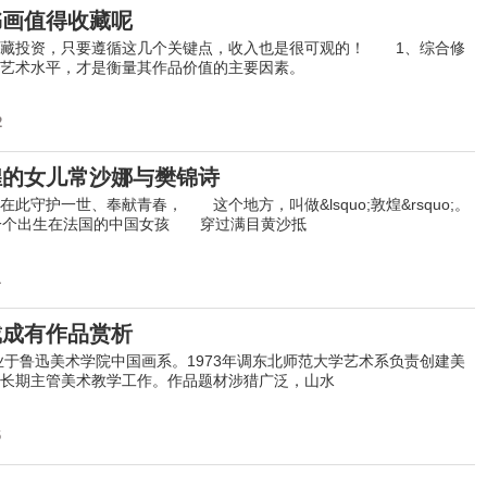
书画值得收藏呢
投资，只要遵循这几个关键点，收入也是很可观的！ 1、综合修
艺术水平，才是衡量其作品价值的主要因素。
2
煌的女儿常沙娜与樊锦诗
守护一世、奉献青春， 这个地方，叫做&lsquo;敦煌&rsquo;。
一个出生在法国的中国女孩 穿过满目黄沙抵
1
戴成有作品赏析
于鲁迅美术学院中国画系。1973年调东北师范大学艺术系负责创建美
长期主管美术教学工作。作品题材涉猎广泛，山水
6