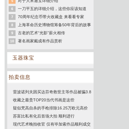
对于大宋通宝详细介绍
5
一刀平五的详细介绍，这些你应该知道
6
70周年纪念币带火收藏盒 来看看专家
7
上海革命历史博物馆筹备50年背后的故事
8
古老的艺术“光影”薪火相传
9
著名画家戴成有作品赏析
10
玉器珠宝
拍卖信息
雷波诺列夫因买达芬奇救世主等作品被骗3.8
收藏之最贵TOP20当代书画是这些
疑似梵高自杀的手枪排除16.25万欧元高价
苏富比私有化后首场大拍 顺利进行
现代艺术晚拍收官 仅有毕加索作品顺利成交