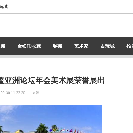
玩城
收藏
金银币收藏
鉴藏
艺术家
古玩城
拍
鳌亚洲论坛年会美术展荣誉展出
-09-30 11:33:20
来源：