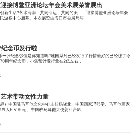
在迎接博鳌亚洲论坛年会美术展荣誉展出
新生活?艺术海南—共同命运，共同的美——迎接博鳌亚洲论坛年会
民游客中心启幕。本次展览由海口市会展局与
3
年纪念币发行啦
币一张纪念钞但是你知道吗?建国系列已经发行了行情最好的已经涨了今
70周年纪念币，小集预计发行量在2亿左右，
5
用艺术带动女性力量
）中国驻马耳他文化中心主任杨晓龙、中国画家冯熙雯、马耳他画家
策展人E V Borg、中国驻马耳他大使姜江合影。
0