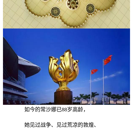
如今的常沙娜已88岁高龄，
她见过战争、见过荒凉的敦煌、