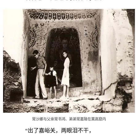
常沙娜与父亲常书鸿、弟弟常嘉陵在莫高窟内
“出了嘉峪关，两眼泪不干，