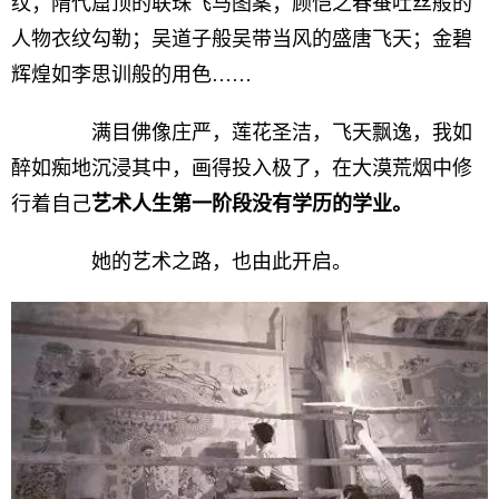
纹；隋代窟顶的联珠飞马图案；顾恺之春蚕吐丝般的
人物衣纹勾勒；吴道子般吴带当风的盛唐飞天；金碧
辉煌如李思训般的用色……
满目佛像庄严，莲花圣洁，飞天飘逸，我如
醉如痴地沉浸其中，画得投入极了，在大漠荒烟中修
行着自己
艺术人生第一阶段没有学历的学业。
她的艺术之路，也由此开启。