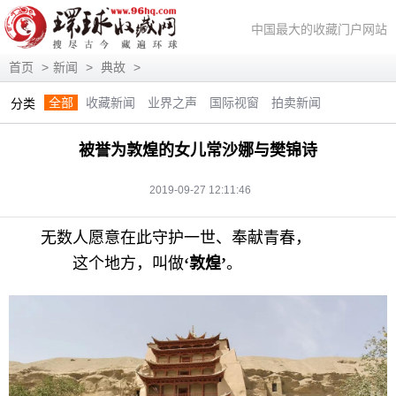
中国最大的收藏门户网站
首页
>
新闻
>
典故
>
全部
收藏新闻
业界之声
国际视窗
拍卖新闻
分类
展会信息
艺术投资
人物访谈
评论观察
视频访谈
被誉为敦煌的女儿常沙娜与樊锦诗
藏趣逸闻
艺术评论
快讯
滚动
动态
2019-09-27 12:11:46
无数人愿意在此守护一世、奉献青春，
这个地方，叫做
‘敦煌’
。