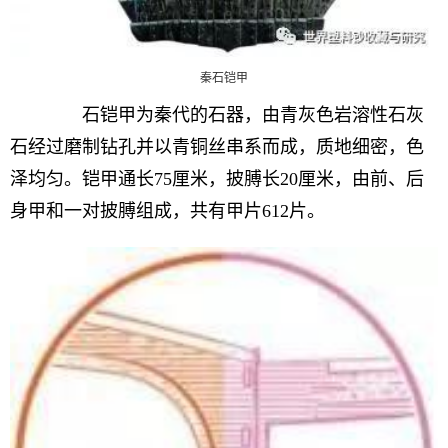
秦石铠甲
石铠甲为秦代的石器，由青灰色岩溶性石灰
石经过磨制钻孔并以青铜丝串系而成，质地细密，色
泽均匀。铠甲通长75厘米，披膊长20厘米，由前、后
身甲和一对披膊组成，共有甲片612片。