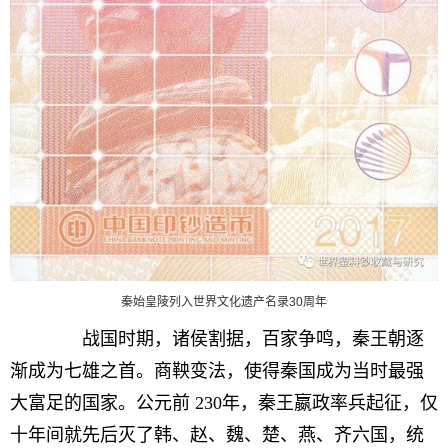
秦始皇陵列入世界文化遗产名录30周年
战国时期，诸侯割据，百家争鸣，秦王朝逐
渐成为七雄之首。商鞅变法，使得秦国成为当时最强
大富足的国家。公元前 230年，秦王嬴政率兵起征，仅
十年间就先后灭了韩、赵、魏、楚、燕、齐六国，统