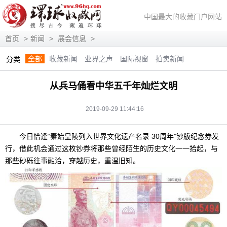
中国最大的收藏门户网站
首页
>
新闻
>
展会信息
>
全部
收藏新闻
业界之声
国际视窗
拍卖新闻
分类
展会信息
艺术投资
人物访谈
评论观察
视频访谈
从兵马俑看中华五千年灿烂文明
藏趣逸闻
艺术评论
快讯
滚动
动态
2019-09-29 11:44:16
今日恰逢“秦始皇陵列入世界文化遗产名录 30周年”钞版纪念券发
行，借此机会通过这枚钞券将那些曾经陌生的历史文化一一拾起，与
那些砂砾往事融洽，穿越历史，重温旧知。