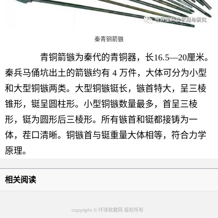
秦青铜箭镞
青铜箭镞为秦代的青铜器，长16.5—20厘米。
秦兵马俑坑出土的箭镞约有 4 万件，大体可分为小型
和大型铜镞两类。大型铜镞铤长，镞首特大，呈三棱
锥形，铤呈圆柱形。小型铜镞数量最多，首呈三棱
形，铤为圆形后三棱形。所有镞首和铤都接铸为一
体，茬口清晰。铜镞首与铤重量大体相等，符合力学
原理。
相关阅读
copyright © 环球收藏网 版权所有