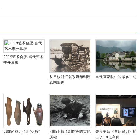
1
2019艺术合肥·当代艺术
季开幕啦
从首枚浙江省政府印到周
当代画家眼中的徽乡古村
恩来墨迹
以前的婴儿也用“奶瓶”
回顾上博原副馆长陈克伦
奈良美智《背后藏刀》拍
历程
出了1.9亿高价