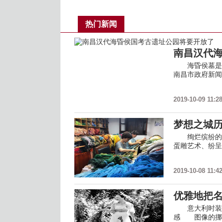
热门新闻
南昌汉代
海昏侯墓是中
南昌市政府新闻
2019-10-09 11:2
梦想之城
绚烂缤纷的金
蛋雕艺术、纷呈
2019-10-08 11:4
优雅地把
意大利时装设计师
感 图像的挪