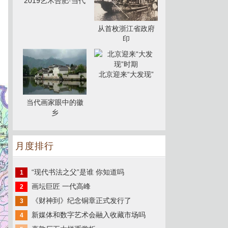
2019艺术合肥·当代
从首枚浙江省政府
印
北京迎来“大发现”
当代画家眼中的徽
乡
月度排行
“现代书法之父”是谁 你知道吗
1
画坛巨匠 一代高峰
2
《财神到》纪念铜章正式发行了
3
新媒体和数字艺术会融入收藏市场吗
4