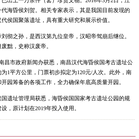
已出土一万余件（套）珍贵文物。2016年3月2日，江
一代海昏侯刘贺。相关专家表示，其是我国目前发现的
汉代侯国聚落遗址，具有重大研究和展示价值。
刘彻之孙，是西汉第九位皇帝，汉昭帝驾崩后继位。
遭废黜，史称汉废帝。
南昌市政府新闻办获悉，南昌汉代海昏侯国考古遗址公
为1平方公里，门票初步拟定为120元/人次。此外，南
和开园筹备的各项工作，全力确保年底高质量开园。
国遗址管理局获悉，海昏侯国国家考古遗址公园的规
工建设，原计划在2019年投入使用。