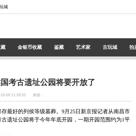
玩城
收藏
金银币收藏
鉴藏
艺术家
古玩城
拍
侯国考古遗址公园将要开放了
-10-09 11:28:55
来源：
最好的列侯等级墓葬。9月25日新京报记者从南昌市
考古遗址公园将于今年年底开园，一期开园范围约为1平
。