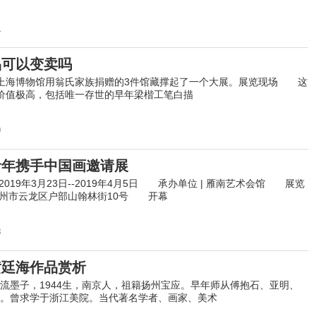
1
品可以变卖吗
海博物馆用翁氏家族捐赠的3件馆藏撑起了一个大展。展览现场 这
价值极高，包括唯一存世的早年梁楷工笔白描
0
青年携手中国画邀请展
019年3月23日--2019年4月5日 承办单位 | 雁南艺术会馆 展览
省徐州市云龙区户部山翰林街10号 开幕
8
黄廷海作品赏析
墨子，1944生，南京人，祖籍扬州宝应。早年师从傅抱石、亚明、
。曾求学于浙江美院。当代著名学者、画家、美术