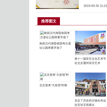
2019-09-30 11:2
推荐图文
南昌汉代海昏侯国考古遗
址公园将要开放了
第十一届宋庄文化艺术节
在北京通州宋庄艺术
北京迎来“大发现”时期
见证了历史的文物在布达
拉宫珍宝馆展出