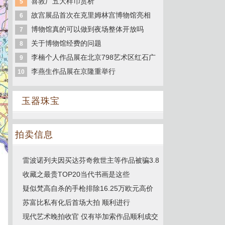
喜敦厂五大样币赏析
5
故宫展品首次在克里姆林宫博物馆亮相
6
博物馆真的可以做到夜场整体开放吗
7
关于博物馆经费的问题
8
李楠个人作品展在北京798艺术区红石广
9
李燕生作品展在京隆重举行
10
玉器珠宝
拍卖信息
雷波诺列夫因买达芬奇救世主等作品被骗3.8
收藏之最贵TOP20当代书画是这些
疑似梵高自杀的手枪排除16.25万欧元高价
苏富比私有化后首场大拍 顺利进行
现代艺术晚拍收官 仅有毕加索作品顺利成交