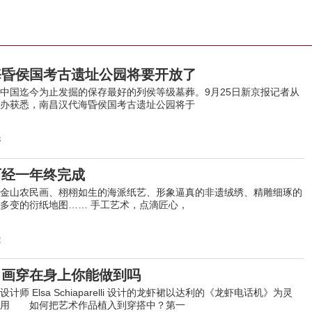
海昏侯国考古遗址公园将要开放了
国迄今为止发掘的保存最好的列侯等级墓葬。9月25日新京报记者从
办获悉，南昌汉代海昏侯国考古遗址公园将于
8
历经一年终完成
山农民画、栩栩如生的海派纸艺、形象逼真的非遗绒绣、精雕细琢的
多变的衍纸地图…… 手工艺术，点滴匠心，
2
名画穿在身上你能做到吗
 Elsa Schiaparelli 设计的龙虾裙以达利的《龙虾电话机》为灵
用 如何把艺术作品植入到穿搭中？第一