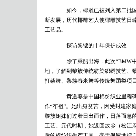
如今，椰雕已被列入第二批国
断发展，历代椰雕艺人使椰雕技艺日
工艺品。
探访黎锦的十年保护成效
除了乘船出海，此次“BMW中
地，了解到黎族传统纺染织绣技艺、
打柴舞、黎族舂米舞等传统舞蹈类项
黄道婆是中国棉纺织业里程碑
作“布祖”。她出身贫苦，因受封建家
黎族姐妹们过着日出而作，日落而息
工艺。元代时期，她返回故乡（松江
后的棉纺织生产工具，毫无保留地把