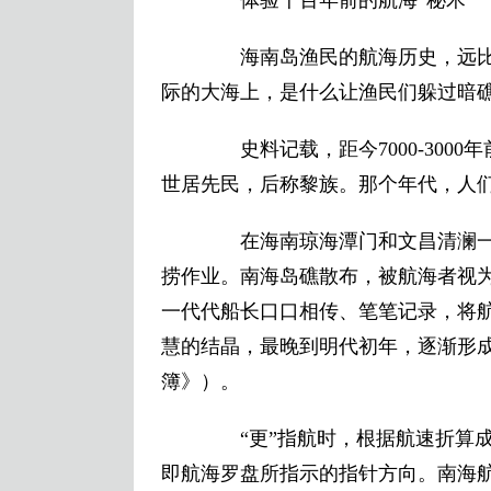
体验千百年前的航海“秘术”
海南岛渔民的航海历史，远比
际的大海上，是什么让渔民们躲过暗
史料记载，距今7000-3000
世居先民，后称黎族。那个年代，人
在海南琼海潭门和文昌清澜一
捞作业。南海岛礁散布，被航海者视
一代代船长口口相传、笔笔记录，将
慧的结晶，最晚到明代初年，逐渐形
簿》）。
“更”指航时，根据航速折算成航
即航海罗盘所指示的指针方向。南海