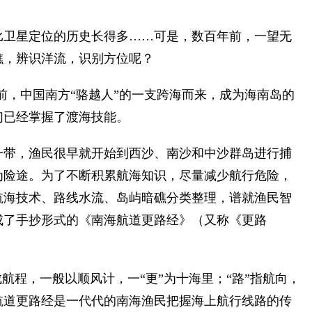
卫星定位的历史长得多……可是，数百年前，一望无
礁，辨识洋流，识别方位呢？
年前，中国南方“骆越人”的一支跨海而来，成为海南岛的
们已经掌握了渡海技能。
带，渔民很早就开始到西沙、南沙和中沙群岛进行捕
为险途。为了不断积累航海知识，尽量减少航行危险，
航海技术、路线水流、岛屿暗礁分类整理，谱就渔民智
成了手抄形式的《南海航道更路经》（又称《更路
程，一般以顺风计，一“更”为十海里；“路”指航向，
航道更路经是一代代的南海渔民把握海上航行线路的传