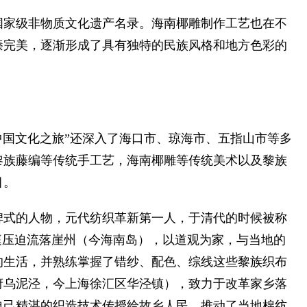
家级非物质文化遗产名录。海南椰雕制作工艺也在不
臻完美，逐渐形成了具有独特的民族风格和地方色彩的
国文化之旅”还深入了海口市、琼海市、五指山市等多
黎族藤编等传统手工艺，海南椰雕等传统美术以及黎族
目。
式的人物，元代纺织革新第一人，于清代的时候被称
庭压迫流落崖州（今海南岛），以道观为家，与当地的
的生活，并熟练掌握了错纱、配色、综线这些黎族织布
府乌泥泾，今上海徐汇区华泾镇），致力于改革家乡落
自己精湛的织造技术传授给故乡人民，推动了当地棉纺