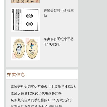
也说金朝铸币金钱三
珍
冬奥会普通纪念币将
于10月发行
拍卖信息
雷波诺列夫因买达芬奇救世主等作品被骗3.8
收藏之最贵TOP20当代书画是这些
疑似梵高自杀的手枪排除16.25万欧元高价
苏富比私有化后首场大拍 顺利进行