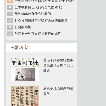
中国绘画和俄罗斯现实主义美术有什么样
5
艺术教育要让人们有勇气面对未知
6
纽约MoMA有什么好看的
7
什么样的摄影展能被称为好的摄影展
8
任哲的雕塑
9
他需要一种存在捕捉破碎的灿烂
10
玉器珠宝
香港邮政将发行数字
台风信号百周年纪念
邮票
从汉字形态说到书法
美学