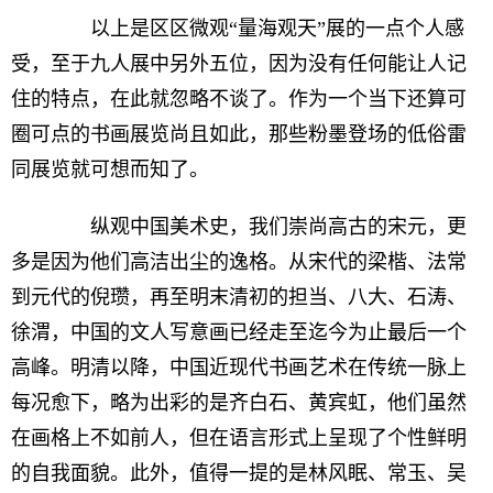
以上是区区微观“量海观天”展的一点个人感
受，至于九人展中另外五位，因为没有任何能让人记
住的特点，在此就忽略不谈了。作为一个当下还算可
圈可点的书画展览尚且如此，那些粉墨登场的低俗雷
同展览就可想而知了。
纵观中国美术史，我们崇尚高古的宋元，更
多是因为他们高洁出尘的逸格。从宋代的梁楷、法常
到元代的倪瓒，再至明末清初的担当、八大、石涛、
徐渭，中国的文人写意画已经走至迄今为止最后一个
高峰。明清以降，中国近现代书画艺术在传统一脉上
每况愈下，略为出彩的是齐白石、黄宾虹，他们虽然
在画格上不如前人，但在语言形式上呈现了个性鲜明
的自我面貌。此外，值得一提的是林风眠、常玉、吴