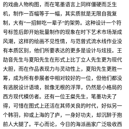
的戏曲人物构图，而在笔墨语言上同样僵硬而乏生
机，制作一百幅等于一幅，其实质就是无限自我复
制，大有“一招鲜吃一辈子”的架势。这种设计一个符
号标签后即开始批量制作的现象在时下艺术市场渐成
风潮，这样的绘画不见性情，与范曾式流水线作业没
有本质区别，他们所要表达的更多是设计与炫技。王
劼音先生与夏阳先生在形式上比丁立人先生更为现代
大胆，而在作品表现力与灵动性上，夏阳先生更胜一
筹，成为所有参展者中相对较好的一位，但他们都没
有逃脱设计语境，就像无根的浮萍，仍然是小格局的
西方现代模仿者。还有一位王粲先生，笔墨功夫了
得，可惜在图式上还活在其师关良的时代，好似另一
个韩羽，抑或上海的了庐，一身好功夫，却沉醉于抱
前人大腿了。平心而论，今日的海派画家广泛吸收西