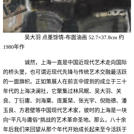
吴大羽 点墨馀情-布面油画 52.7×37.8cm 约
1980年作
诚然，上海一直是中国近现代艺术走向国际
的桥头堡，也可谓近现代先锋与传统艺术交融最活跃
的一面旗帜。正如策展人在前言中提到的成立于三十
年代的上海决澜社，它聚集过林风眠、吴大羽、关
良、丁衍庸、刘海粟、庞薰琹、张光宇、倪贻德、潘
玉良、方君壁等中国现代艺术家，彼时的上海是一块
向“平凡与庸俗”挑战的艺术革命圣地。那么，八十余
年后我们来回望从那个年代开始成长起来至今活跃于