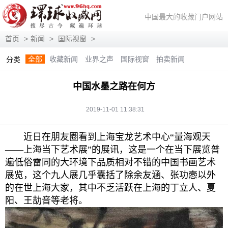
中国最大的收藏门户网站
首页
>
新闻
>
国际视窗
>
全部
收藏新闻
业界之声
国际视窗
拍卖新闻
分类
展会信息
艺术投资
人物访谈
评论观察
视频访谈
中国水墨之路在何方
藏趣逸闻
艺术评论
快讯
滚动
动态
2019-11-01 11:38:31
近日在朋友圈看到上海宝龙艺术中心“量海观天
——上海当下艺术展”的展讯，这是一个在当下展览普
遍低俗雷同的大环境下品质相对不错的中国书画艺术
展览，这个九人展几乎囊括了除余友涵、张功悫以外
的在世上海大家，其中不乏活跃在上海的丁立人、夏
阳、王劼音等老将。