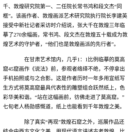
千、敦煌研究院第一、二任院长常书鸿和段文杰“同
框”。该画作者、敦煌画派艺术研究院执行院长李建英
接受中新社记者采访时介绍说，张大千在敦煌三年临
摹了270余幅画，常书鸿、段文杰在敦煌五十载成为敦
煌艺术的守护者，“他们也是敦煌画派的先行者”。
在甘肃艺术馆内，几乎1：1比例临摹的莫高
窟45窟画作《说法》前，参观者络绎不绝，不停拿出
手机拍照或与之合影。这是作者历时一年多用宣纸写
生方式将莫高窟最具代表性的雕塑组合跃然纸上，色
彩华美和谐。“站在这幅画前，彷佛走进了莫高窟。”
七旬老人杨勋感慨道，纸上也能看到千年敦煌之美。
除了真实“再现”敦煌石窟之外，巡展作品还
结合中西方文化之美，用现代语言讲述古老敦煌。比