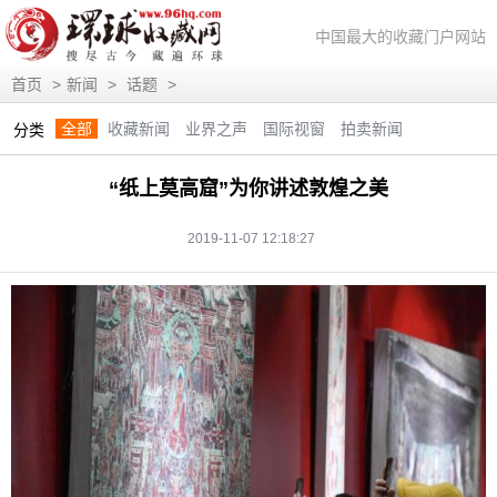
中国最大的收藏门户网站
首页
>
新闻
>
话题
>
全部
收藏新闻
业界之声
国际视窗
拍卖新闻
分类
展会信息
艺术投资
人物访谈
评论观察
视频访谈
“纸上莫高窟”为你讲述敦煌之美
藏趣逸闻
艺术评论
快讯
滚动
动态
2019-11-07 12:18:27