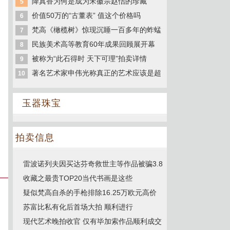
降真香为何是成为宋徽宗赵佶的珍藏
5
价值50万的“古董表” 值这个价格吗
6
梵高《橄榄树》惊现沉睡一百多年的蚱蜢
7
民族美术高等教育60年成果回顾展开幕
8
被称为“此石得时 天下可理”拍卖详情
9
著名艺术家申伟光称真正的艺术应该是超
10
玉器珠宝
拍卖信息
雷波诺列夫因买达芬奇救世主等作品被骗3.8
收藏之最贵TOP20当代书画是这些
疑似梵高自杀的手枪排除16.25万欧元高价
苏富比私有化后首场大拍 顺利进行
现代艺术晚拍收官 仅有毕加索作品顺利成交