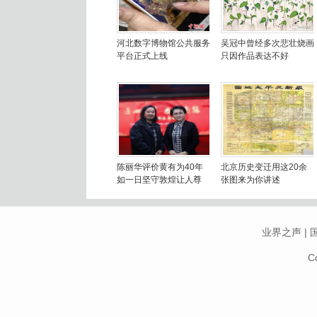
河北数字博物馆公共服务
吴冠中曾经多次悲壮烧画
平台正式上线
只因作品表达不好
陈丽华评价黄有为40年
北京历史变迁用这20余
如一日坚守敦煌让人尊
张图来为你讲述
业界之声
|
C