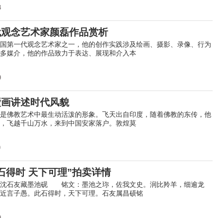
3
代观念艺术家颜磊作品赏析
第一代观念艺术家之一，他的创作实践涉及绘画、摄影、录像、行为
多媒介，他的作品致力于表达、展现和介入本
0
壁画讲述时代风貌
是佛教艺术中最生动活泼的形象。飞天出自印度，随着佛教的东传，他
，飞越千山万水，来到中国安家落户。敦煌莫
0
石得时 天下可理”拍卖详情
石友藏墨池砚 铭文：墨池之珎，佐我文史。润比羚羊，细逾龙
近言子愚。此石得时，天下可理。石友属昌硕铭
0