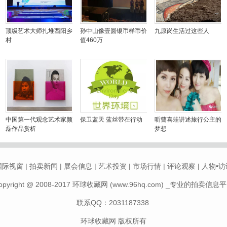
顶级艺术大师扎堆酉阳乡
孙中山像壹圆银币样币价
九原岗生活过这些人
村
值460万
中国第一代观念艺术家颜
保卫蓝天 蓝丝带在行动
听曹喜蛙讲述旅行公主的
磊作品赏析
梦想
国际视窗
|
拍卖新闻
|
展会信息
|
艺术投资
|
市场行情
|
评论观察
|
人物•访
opyright @ 2008-2017 环球收藏网 (www.96hq.com) _专业的拍卖信息
联系QQ：
2031187338
环球收藏网
版权所有