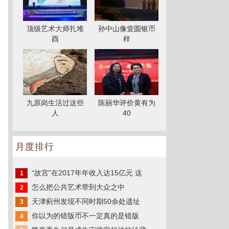
顶级艺术大师扎堆
孙中山像壹圆银币
酉
样
九原岗生活过这些
陈丽华评价黄有为
人
40
月度排行
“故宫”在2017年年收入达15亿元 这
1
怎么把公共艺术带到大众之中
2
天津蓟州发现不同时期50余处遗址
3
你以为的错版币不一定真的是错版
4