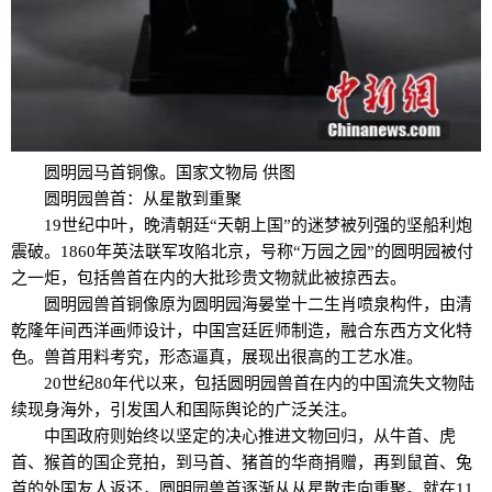
圆明园马首铜像。国家文物局 供图
圆明园兽首：从星散到重聚
19世纪中叶，晚清朝廷“天朝上国”的迷梦被列强的坚船利炮
震破。1860年英法联军攻陷北京，号称“万园之园”的圆明园被付
之一炬，包括兽首在内的大批珍贵文物就此被掠西去。
圆明园兽首铜像原为圆明园海晏堂十二生肖喷泉构件，由清
乾隆年间西洋画师设计，中国宫廷匠师制造，融合东西方文化特
色。兽首用料考究，形态逼真，展现出很高的工艺水准。
20世纪80年代以来，包括圆明园兽首在内的中国流失文物陆
续现身海外，引发国人和国际舆论的广泛关注。
中国政府则始终以坚定的决心推进文物回归，从牛首、虎
首、猴首的国企竞拍，到马首、猪首的华商捐赠，再到鼠首、兔
首的外国友人返还，圆明园兽首逐渐从从星散走向重聚。就在11