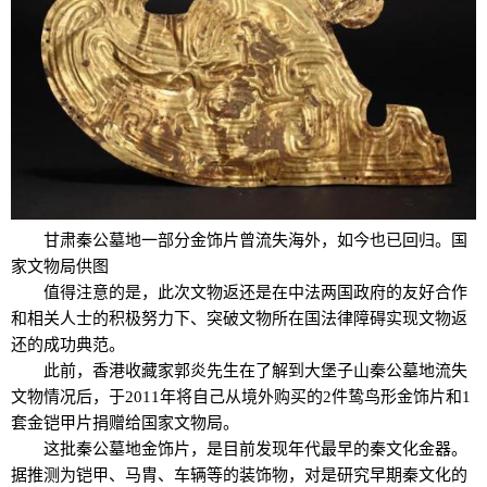
甘肃秦公墓地一部分金饰片曾流失海外，如今也已回归。国
家文物局供图
值得注意的是，此次文物返还是在中法两国政府的友好合作
和相关人士的积极努力下、突破文物所在国法律障碍实现文物返
还的成功典范。
此前，香港收藏家郭炎先生在了解到大堡子山秦公墓地流失
文物情况后，于2011年将自己从境外购买的2件鸷鸟形金饰片和1
套金铠甲片捐赠给国家文物局。
这批秦公墓地金饰片，是目前发现年代最早的秦文化金器。
据推测为铠甲、马胄、车辆等的装饰物，对是研究早期秦文化的