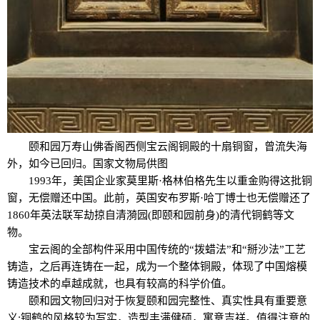
颐和园万寿山佛香阁西侧宝云阁铜殿的十扇铜窗，曾流失海
外，如今已回归。国家文物局供图
1993年，美国企业家莫里斯·格林伯格先生以重金购得这批铜
窗，无偿赠还中国。此前，英国安布罗斯·哈丁博士也无偿赠还了
1860年英法联军劫掠自清漪园(即颐和园前身)的清代铜鹤等文
物。
宝云阁的全部构件采用中国传统的“拨蜡法”和“掰沙法”工艺
铸造，之后再连铸在一起，成为一个整体铜殿，体现了中国熔模
铸造技术的卓越成就，也具有较高的科学价值。
颐和园文物回归对于恢复颐和园完整性、真实性具有重要意
义;铜鹤的风格较为写实，造型丰满健硕，寓意吉祥。值得注意的