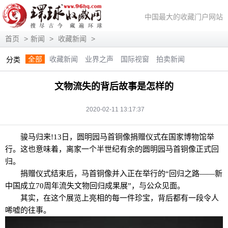
中国最大的收藏门户网站
首页
>
新闻
>
收藏新闻
>
全部
收藏新闻
业界之声
国际视窗
拍卖新闻
分类
展会信息
艺术投资
人物访谈
评论观察
视频访谈
文物流失的背后故事是怎样的
藏趣逸闻
艺术评论
快讯
滚动
动态
2020-02-11 13:17:37
骏马归来!13日，圆明园马首铜像捐赠仪式在国家博物馆举
行。这也意味着，离家一个半世纪有余的圆明园马首铜像正式回
归。
捐赠仪式结束后，马首铜像并入正在举行的“回归之路——新
中国成立70周年流失文物回归成果展”，与公众见面。
其实，在这个展览上亮相的每一件珍宝，背后都有一段令人
唏嘘的往事。