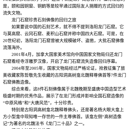
是，颐和园铜窗、铜鹤等是较早通过国际友人捐赠的方式回归的
流失文物。
龙门石窟珍贵石刻佛像的回归之旅
如果要说中国的石刻艺术，就不得不提到洛阳龙门石窟。它
与莫高窟、云冈石窟、麦积山石窟并称中国四大石窟。可是，在
20世纪初，洛阳龙门石窟曾被大规模破坏、盗凿，大批石窟佛像
流落海外。
2001年4月，加拿大国家美术馆向中国国家文物局归还龙门
石窟看经寺浮雕罗汉像，开启了龙门石窟流失造像回归序幕。
2004年至2005年，国家文物局经过严格论证，抢救征集了旅
美收藏家陈哲敬先生收藏的古阳洞高树龛北魏释尊佛首等7件龙门
石窟佛教造像。
综合来看，这8件石刻佛像属于北魏晚期至盛唐中国造型艺术
极盛时期的优秀作品，展示了在龙门形成并影响全国石窟造像的
“中原风格”和“大唐风范”，十分珍贵。
特别是古阳洞高树龛北魏释尊佛头，还是著名杨大眼大龛上
方小型龛中现知唯一存世的一件主尊佛首。该龛左侧“高树造像
记”为著名的北魏法书《龙门二十品》之一。