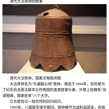
清代大沽铁钟的故事
清代大沽铁钟。国家文物局供图
大沽铁钟名为“乐威毅公祠”铁钟，铸造于1884年，目的是为
了纪念抗击英法联军壮烈殉国的直隶提督乐善，外壁上段铸有“风
调雨顺，国泰民安”八个大字。
它也曾有过一段坎坷的回归经历。
1900年，八国联军侵华期间，铁钟被作为战利品掠走，存放