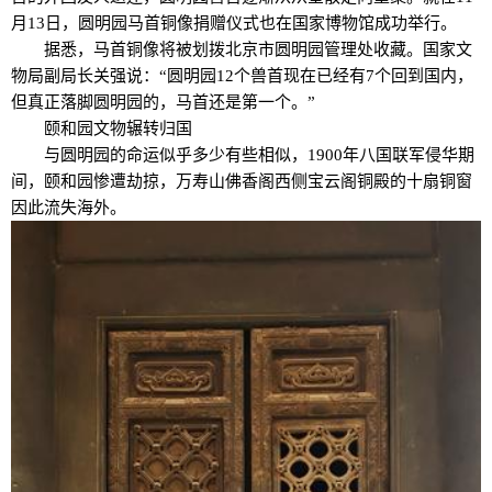
月13日，圆明园马首铜像捐赠仪式也在国家博物馆成功举行。
据悉，马首铜像将被划拨北京市圆明园管理处收藏。国家文
物局副局长关强说：“圆明园12个兽首现在已经有7个回到国内，
但真正落脚圆明园的，马首还是第一个。”
颐和园文物辗转归国
与圆明园的命运似乎多少有些相似，1900年八国联军侵华期
间，颐和园惨遭劫掠，万寿山佛香阁西侧宝云阁铜殿的十扇铜窗
因此流失海外。