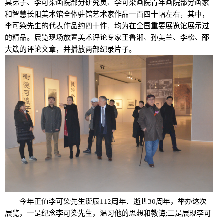
其弟子、李可染画院部分研究员、李可染画院青年画院部分画家
和智慧长阳美术馆全体驻馆艺术家作品一百四十幅左右，其中，
李可染先生的代表作品约四十件，均为在全国重要展览馆展示过
的精品。展览现场放置美术评论专家王鲁湘、孙美兰、李松、邵
大箴的评论文章，并播放两部纪录片子。
今年正值李可染先生诞辰112周年、逝世30周年，举办这次
展览，一是纪念李可染先生，温习他的思想和教诲;二是展现李可