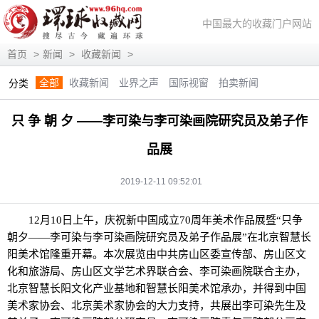
中国最大的收藏门户网站
首页
>
新闻
>
收藏新闻
>
全部
收藏新闻
业界之声
国际视窗
拍卖新闻
分类
展会信息
艺术投资
人物访谈
评论观察
视频访谈
只 争 朝 夕 ——李可染与李可染画院研究员及弟子作
藏趣逸闻
艺术评论
快讯
滚动
动态
品展
2019-12-11 09:52:01
12月10日上午，庆祝新中国成立70周年美术作品展暨“只争
朝夕——李可染与李可染画院研究员及弟子作品展”在北京智慧长
阳美术馆隆重开幕。本次展览由中共房山区委宣传部、房山区文
化和旅游局、房山区文学艺术界联合会、李可染画院联合主办，
北京智慧长阳文化产业基地和智慧长阳美术馆承办，并得到中国
美术家协会、北京美术家协会的大力支持，共展出李可染先生及