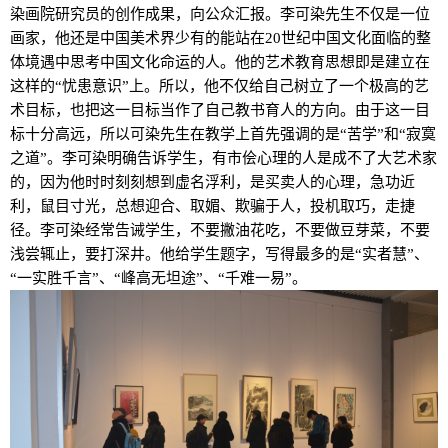
染画院研究员的创作成果，向公众汇报。李可染先生不仅是一位
画家，他还是中国美术界少有的能站在20世纪中国文化面临的整
体境遇中思考中国文化命运的人。他的艺术教育思想即是建立在
这样的“忧患意识”上。所以，他不仅给自己树立了一个极高的艺
术目标，也把这一目标当作了自己教书育人的方向。由于这一目
标十分高远，所以可染先生在教学上首先强调的是“苦学”和“寂寞
之道”。李可染明确告诉学生，有市侩心理的人是成不了大艺术家
的，因为他时时刻刻想到虚名浮利，是买卖人的心理，急功近
利，鼠目寸光，总想迎合、取媚、欺骗于人，投机取巧，走捷
径。李可染经常告诫学生，不要撇油花吃，不要做豆芽菜，不要
浅尝辄止，要打深井。他给学生题字，写得最多的是“实者慧”、
“一实胜千言”、“峰高无坦途”、“千难一易”。